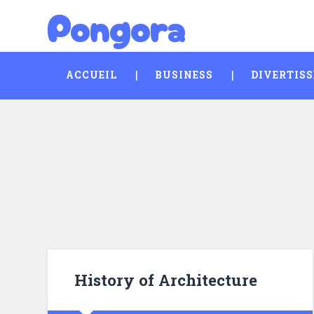
Pongora
Skip
Search
to
content
ACCUEIL
BUSINESS
DIVERTIS
History of Architecture