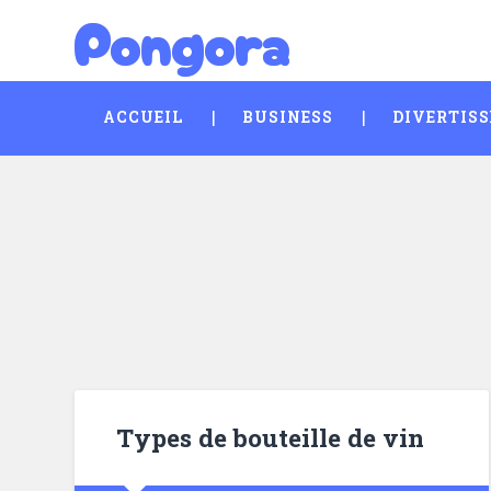
Pongora
Skip
Search
to
content
ACCUEIL
BUSINESS
DIVERTIS
Types de bouteille de vin