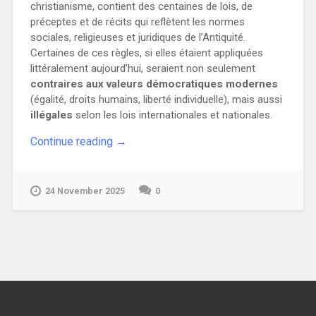
christianisme, contient des centaines de lois, de
préceptes et de récits qui reflètent les normes
sociales, religieuses et juridiques de l’Antiquité.
Certaines de ces règles, si elles étaient appliquées
littéralement aujourd’hui, seraient non seulement
contraires aux valeurs démocratiques modernes
(égalité, droits humains, liberté individuelle), mais aussi
illégales
selon les lois internationales et nationales.
“Les
Continue reading
→
lois
bibliques
illégales
24 November 2025
0
ou
immorales
au
21ème
siècle”