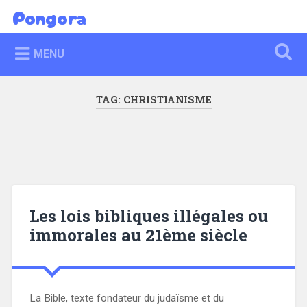
Skip
Pongora
Search
to
content
MENU
TAG:
CHRISTIANISME
Les lois bibliques illégales ou
immorales au 21ème siècle
La Bible, texte fondateur du judaïsme et du