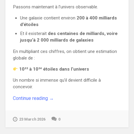
Passons maintenant à l’univers observable.
Une galaxie contient environ
200 à 400 milliards
d’étoiles
Et il existerait
des centaines de milliards, voire
jusqu’à 2 000 milliards de galaxies
En multipliant ces chiffres, on obtient une estimation
globale de :
10²² à 10²⁴ étoiles dans l’univers
Un nombre si immense qu’il devient difficile à
concevoir.
“Il
Continue reading
→
y
a
plus
23 March 2026
0
d’étoiles
dans
l’univers