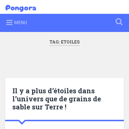
Skip
Pongora
Search
to
content
MENU
TAG:
ETOILES
Il y a plus d’étoiles dans
l’univers que de grains de
sable sur Terre !