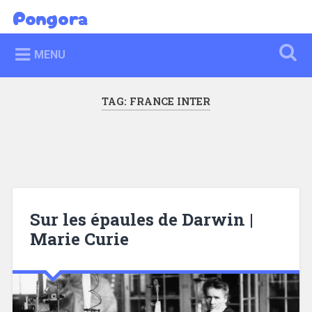
Skip
Pongora
Search
to
content
MENU
TAG:
FRANCE INTER
Sur les épaules de Darwin |
Marie Curie