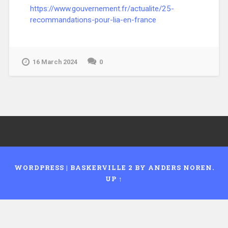
https://www.gouvernement.fr/actualite/25-
recommandations-pour-lia-en-france
16 March 2024
0
WORDPRESS
|
BASKERVILLE 2 BY
ANDERS NOREN
.
UP ↑