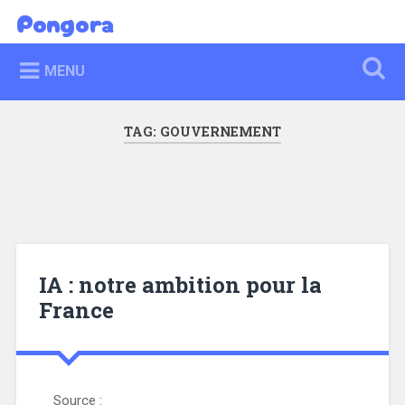
Skip
Pongora
Search
to
content
MENU
TAG:
GOUVERNEMENT
IA : notre ambition pour la
France
Source :