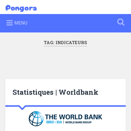
Skip
Pongora
Search
to
content
MENU
TAG:
INDICATEURS
Statistiques | Worldbank