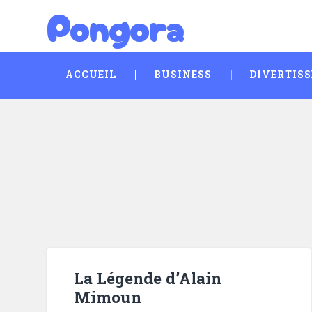
Pongora
Skip
Search
to
content
ACCUEIL
BUSINESS
DIVERTIS
La Légende d’Alain
Mimoun