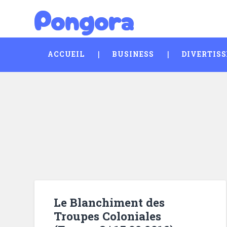
Pongora
Skip
Search
to
content
ACCUEIL
BUSINESS
DIVERTIS
Le Blanchiment des
Troupes Coloniales