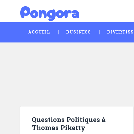
Pongora
Skip
Search
to
content
ACCUEIL
BUSINESS
DIVERTIS
Questions Politiques à
Thomas Piketty