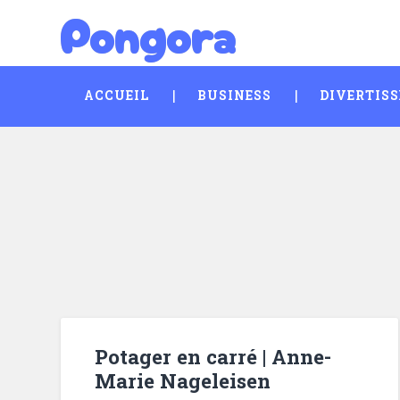
Pongora
Skip
Search
to
content
ACCUEIL
BUSINESS
DIVERTIS
Potager en carré | Anne-
Marie Nageleisen