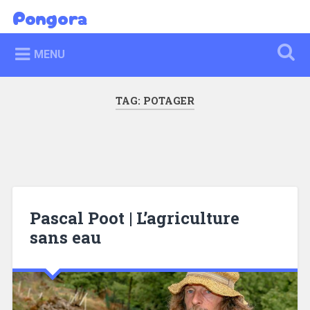
Skip
Pongora
Search
to
content
MENU
TAG:
POTAGER
Pascal Poot | L’agriculture
sans eau