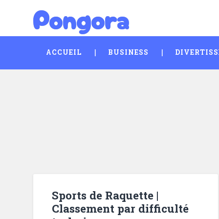
Pongora
Skip
Search
to
content
ACCUEIL
BUSINESS
DIVERTIS
Sports de Raquette |
Classement par difficulté