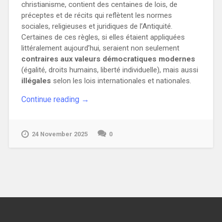
christianisme, contient des centaines de lois, de
préceptes et de récits qui reflètent les normes
sociales, religieuses et juridiques de l’Antiquité.
Certaines de ces règles, si elles étaient appliquées
littéralement aujourd’hui, seraient non seulement
contraires aux valeurs démocratiques modernes
(égalité, droits humains, liberté individuelle), mais aussi
illégales
selon les lois internationales et nationales.
“Les
Continue reading
→
lois
bibliques
illégales
24 November 2025
0
ou
immorales
au
21ème
siècle”