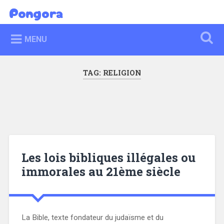
Skip
Pongora
Search
to
content
MENU
TAG:
RELIGION
Les lois bibliques illégales ou
immorales au 21ème siècle
La Bible, texte fondateur du judaïsme et du