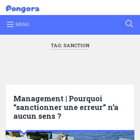
Skip
Pongora
Search
to
content
MENU
TAG:
SANCTION
Management | Pourquoi
“sanctionner une erreur” n’a
aucun sens ?