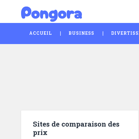
Pongora
Skip
Search
to
content
ACCUEIL
BUSINESS
DIVERTIS
Sites de comparaison des
prix