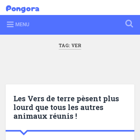
Skip
Pongora
Search
to
content
MENU
TAG:
VER
Les Vers de terre pèsent plus
lourd que tous les autres
animaux réunis !