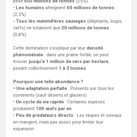
pèse
600 millions de tonnes
(25%).
•
Les humains
atteignent
60 millions de tonnes
(2,5%).
•
Tous les mammifères sauvages
(éléphants, loups,
cerfs) ne totalisent que
20 millions de tonnes
(0,8%).
Cette domination s’explique par leur
densité
phénoménale
: dans une prairie fertile, on peut
trouver
jusqu’à 1 million de vers par hectare
,
pesant collectivement
1 à 3 tonnes
.
Pourquoi une telle abondance ?
•
Une adaptation parfaite
: Présents sur tous les
continents (sauf déserts et glaciers).
•
Un cycle de vie rapide
: Certaines espèces
produisent
100 œufs par an
.
•
Peu de prédateurs directs
: Les taupes et oiseaux
en mangent, mais pas assez pour limiter leur
expansion.