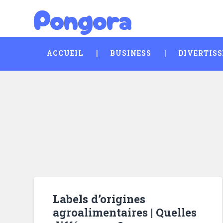
Pongora
Skip
Search
to
content
ACCUEIL
BUSINESS
DIVERTIS
Labels d’origines
agroalimentaires | Quelles