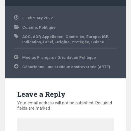
3 February 2022
Cuisine
,
Politique
AOC
,
AOP
,
Appellation
,
Controlée
,
Europe
,
IGP
,
Indication
,
Label
,
Origine
,
Protégée
,
Suisse
Médias Français / Orientation Politique
Césarienne, une pratique controversée (ARTE)
Leave a Reply
Your email address will not be published.
Required
fields are marked