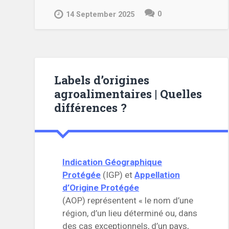
Construction
0
d’une
14 September 2025
Maison
Énergétiquement
Efficiente
en
Suisse”
Labels d’origines
agroalimentaires | Quelles
différences ?
Indication Géographique
Protégée
(IGP) et
Appellation
d’Origine Protégée
(AOP) représentent « le nom d’une
région, d’un lieu déterminé ou, dans
des cas exceptionnels, d’un pays,