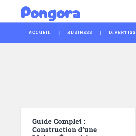
Pongora
Skip
Search
to
content
ACCUEIL
BUSINESS
DIVERTIS
Guide Complet :
Construction d’une