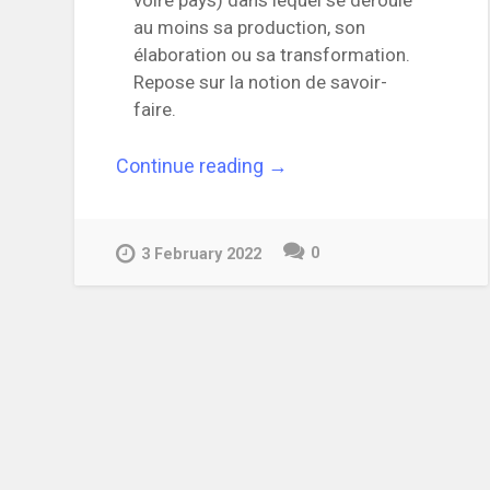
au moins sa production, son
élaboration ou sa transformation.
Repose sur la notion de savoir-
faire.
“Labels
Continue reading
→
d’origines
agroalimentaires
|
0
Quelles
3 February 2022
différences
?”