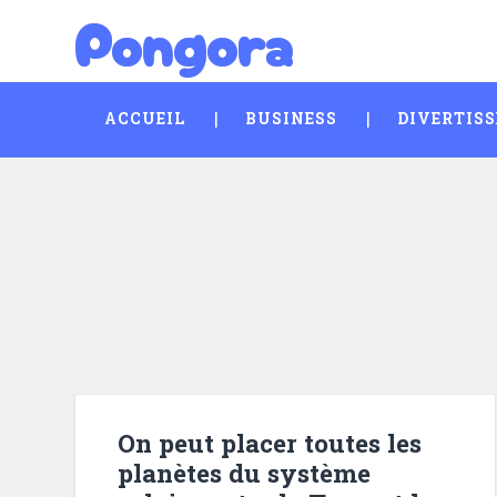
Pongora
Skip
Search
to
content
ACCUEIL
BUSINESS
DIVERTIS
On peut placer toutes les
planètes du système