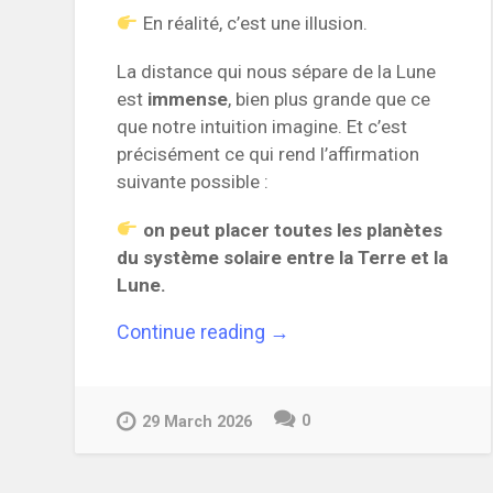
En réalité, c’est une illusion.
La distance qui nous sépare de la Lune
est
immense
, bien plus grande que ce
que notre intuition imagine. Et c’est
précisément ce qui rend l’affirmation
suivante possible :
on peut placer toutes les planètes
du système solaire entre la Terre et la
Lune.
“On
Continue reading
→
peut
placer
toutes
0
les
29 March 2026
planètes
du
système